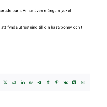
sserade barn. Vi har även många mycket
t fynda utrustning till din häst/ponny och till
Facebook
X
Reddit
LinkedIn
WhatsApp
Telegram
Tumblr
Pinterest
Vk
Xing
E-
post