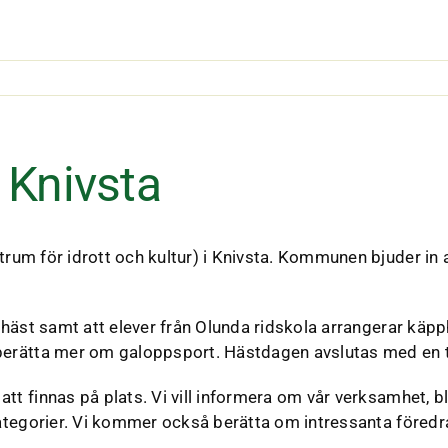
 Knivsta
rum för idrott och kultur) i Knivsta. Kommunen bjuder in a
pphäst samt att elever från Olunda ridskola arrangerar kä
 berätta mer om galoppsport. Hästdagen avslutas med en 
t finnas på plats. Vi vill informera om vår verksamhet, bl
 kategorier. Vi kommer också berätta om intressanta före