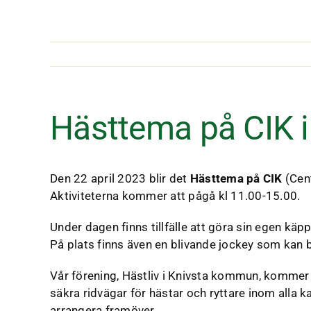
Fortsätt
till
innehållet
Hästtema på CIK i
Den 22 april 2023 blir det
Hästtema på CIK
(Cent
Aktiviteterna kommer att pågå kl 11.00-15.00.
Under dagen finns tillfälle att göra sin egen kä
På plats finns även en blivande jockey som kan
Vår förening, Hästliv i Knivsta kommun, kommer at
säkra ridvägar för hästar och ryttare inom alla
arrangera framöver.